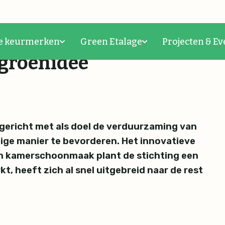
ten: een boom voor elke 
e keurmerken
Green Etalage
Projecten & Ev
groenidee
pgericht met als doel de verduurzaming van
lige manier te bevorderen. Het innovatieve
en kamerschoonmaak plant de stichting een
, heeft zich al snel uitgebreid naar de rest