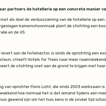
haar partners de hotellerie op een concrete manier
t met als doel de verduurzaming van de hotellerie op ee
vergeslagen kamerschoonmaak plant de stichting een boo
ralië en de VS.
el levert aan de hotelsector, is sinds de oprichting een e
 steun, streeft Hotels for Trees naar meer naamsbekendhe
beert de stichting voet aan de grond te krijgen met haar
g van oprichter Floris Licht, die sinds 2003 werkzaam is 
zingwekkend hoe normaal het is dat iemand tijdens een me
uis gewend zijn om het huis eens in de zoveel tijd scho