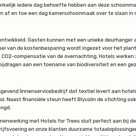
rkelijk iedere dag behoefte hebben aan deze schoonmaaks
m af en toe een dag kamerschoonmaak over te slaan in ru
ontwikkeld. Gasten kunnen met een unieke deurhanger
eel van de kostenbesparing wordt ingezet voor het pla
de CO2-compensatie van de overnachting. Hotels werken
ijdragen aan een toename van biodiversiteit en een ge
gevend linnenservicebedrijf dat textiel levert aan hotel
rol. Naast financiële steun heeft Blycolin de stichting 
engd.
menwerking met Hotels for Trees sluit perfect aan bij de 
ijfsvoering en onze klanten duurzame totaaloplossingen