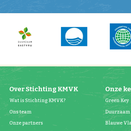
Over Stichting KMVK
Onze k
Wat is Stichting KMVK?
Green Key
Ons team
Duurzaam 
Onze partners
Blauwe Vl