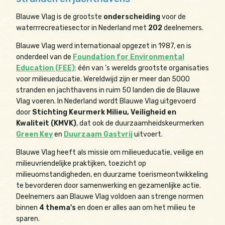
Blauwe Vlag is de grootste
onderscheiding
voor de
waterrrecreatiesector in Nederland met
202
deelnemers.
Blauwe Vlag werd internationaal opgezet in 1987, en is
onderdeel van de
Foundation for Environmental
Education (FEE)
: één van ‘s werelds grootste organisaties
voor milieueducatie. Wereldwijd zijn er meer dan 5000
stranden en jachthavens in ruim 50 landen die de Blauwe
Vlag voeren. In Nederland wordt Blauwe Vlag uitgevoerd
door
Stichting Keurmerk Milieu, Veiligheid en
Kwaliteit (KMVK)
, dat ook de duurzaamheidskeurmerken
Green Key
en
Duurzaam Gastvrij
uitvoert.
Blauwe Vlag heeft als missie om milieueducatie, veilige en
milieuvriendelijke praktijken, toezicht op
milieuomstandigheden, en duurzame toerismeontwikkeling
te bevorderen door samenwerking en gezamenlijke actie.
Deelnemers aan Blauwe Vlag voldoen aan strenge normen
binnen
4 thema's
en doen er alles aan om het milieu te
sparen.