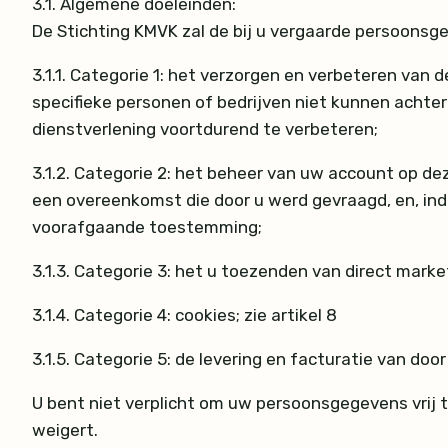
3.1.
Algemene doeleinden:
De Stichting KMVK zal de bij u vergaarde persoonsg
3.1.1.
Categorie 1: het verzorgen en verbeteren van 
specifieke personen of bedrijven niet kunnen achte
dienstverlening voortdurend te verbeteren;
3.1.2.
Categorie 2: het beheer van uw account op dez
een overeenkomst die door u werd gevraagd, en, ind
voorafgaande toestemming;
3.1.3.
Categorie 3: het u toezenden van direct marke
3.1.4.
Categorie 4: cookies; zie artikel 8
3.1.5.
Categorie 5: de levering en facturatie van doo
U bent niet verplicht om uw persoonsgegevens vrij 
weigert.