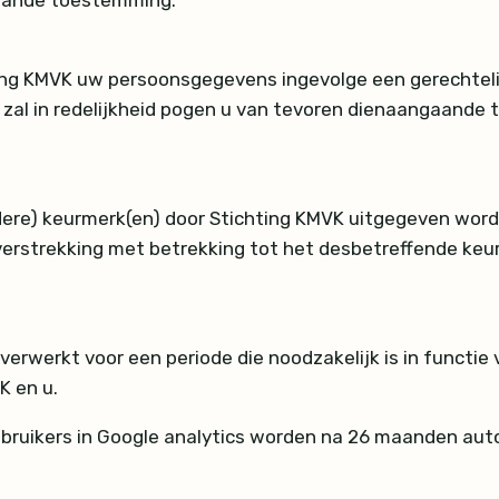
aande toestemming.
ing KMVK uw persoonsgegevens ingevolge een gerechteli
zal in redelijkheid pogen u van tevoren dienaangaande t
erdere) keurmerk(en) door Stichting KMVK uitgegeven wo
everstrekking met betrekking tot het desbetreffende ke
werkt voor een periode die noodzakelijk is in functie v
K en u.
ruikers in Google analytics worden na 26 maanden aut