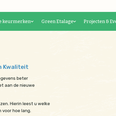
e keurmerken
Green Etalage
Projecten & Ev
n Kwaliteit
egevens beter
oet aan de nieuwe
zen. Hierin leest u welke
 voor hoe lang.