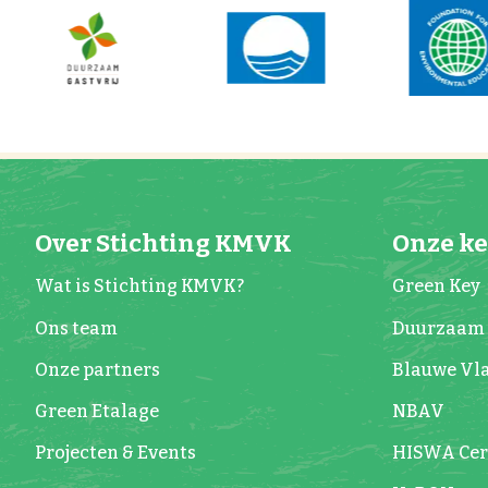
Over Stichting KMVK
Onze k
Wat is Stichting KMVK?
Green Key
Ons team
Duurzaam 
Onze partners
Blauwe Vl
Green Etalage
NBAV
Projecten & Events
HISWA Cert