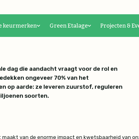
ay
e keurmerken
Green Etalage
Projecten & Ev
nale dag die aandacht vraagt voor de rol en
bedekken ongeveer 70% van het
en op aarde: ze leveren zuurstof, reguleren
iljoenen soorten.
t maakt van de enorme impact en kwetsbaarheid van on