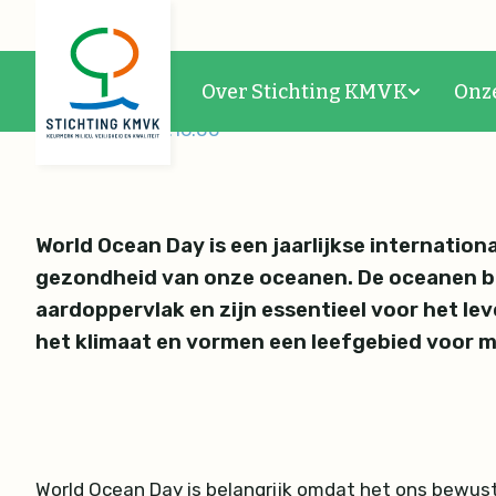
8 juni - World Ocean D
Over Stichting KMVK
Onz
08-06-2026 14:16:00
World Ocean Day
is een jaarlijkse internatio
gezondheid van onze oceanen. De oceanen 
aardoppervlak en zijn essentieel voor het lev
het klimaat en vormen een leefgebied voor m
World Ocean Day is belangrijk omdat het ons bewus