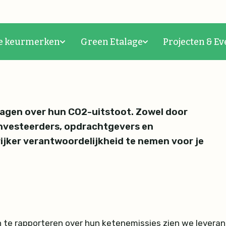
 grip op de CO2-uitstoot 
e keurmerken
Green Etalage
Projecten & Ev
vragen over hun CO2-uitstoot. Zowel door
investeerders, opdrachtgevers en
jker verantwoordelijkheid te nemen voor je
 te rapporteren over hun ketenemissies zien we leveranc