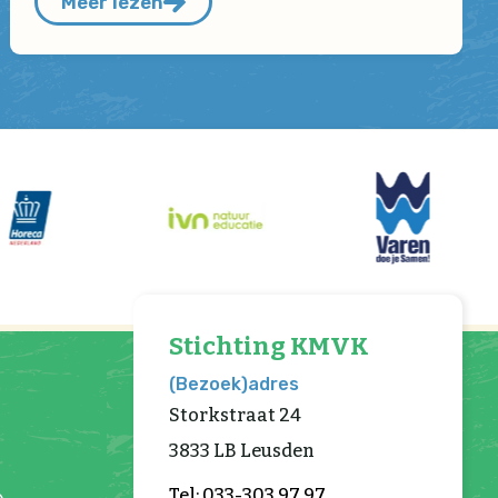
Meer lezen
Stichting KMVK
(Bezoek)adres
Storkstraat 24
3833 LB Leusden
Tel: 033-303 97 97