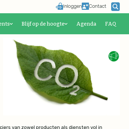
Inloggen
Contact
in jouw keten
ents
Blijf op de hoogte
Agenda
FAQ
iers van zowel producten als diensten vol in