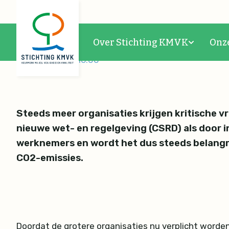
Scope 3-emissies: krijg
Over Stichting KMVK
Onz
06-11-2023 09:16:00
Steeds meer organisaties krijgen kritische 
nieuwe wet- en regelgeving (CSRD) als door 
werknemers en wordt het dus steeds belangri
CO2-emissies.
Doordat de grotere organisaties nu verplicht worden