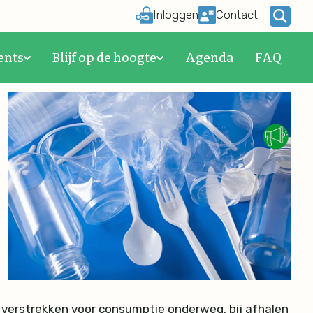
Inloggen
Contact
 kracht in 2024
ents
Blijf op de hoogte
Agenda
FAQ
e verstrekken voor consumptie onderweg, bij afhalen