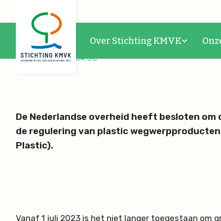
De nieuwe Single Use P
Over Stichting KMVK
Onz
09-10-2023 10:54:00
De Nederlandse overheid heeft besloten om d
de regulering van plastic wegwerpproducten
Plastic).
Vanaf 1 juli 2023 is het niet langer toegestaan om