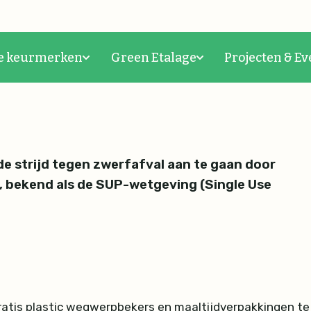
lastic wetgeving gaat van
e keurmerken
Green Etalage
Projecten & Ev
e strijd tegen zwerfafval aan te gaan door
, bekend als de SUP-wetgeving (Single Use
 gratis plastic wegwerpbekers en maaltijdverpakkingen t