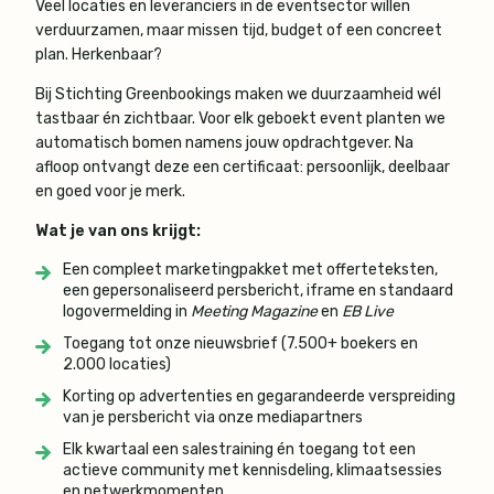
Veel locaties en leveranciers in de eventsector willen
verduurzamen, maar missen tijd, budget of een concreet
plan. Herkenbaar?
Bij Stichting Greenbookings maken we duurzaamheid wél
tastbaar én zichtbaar. Voor elk geboekt event planten we
automatisch bomen namens jouw opdrachtgever. Na
afloop ontvangt deze een certificaat: persoonlijk, deelbaar
en goed voor je merk.
Wat je van ons krijgt:
Een compleet marketingpakket met offerteteksten,
een gepersonaliseerd persbericht, iframe en standaard
logovermelding in
Meeting Magazine
en
EB Live
Toegang tot onze nieuwsbrief (7.500+ boekers en
2.000 locaties)
Korting op advertenties en gegarandeerde verspreiding
van je persbericht via onze mediapartners
Elk kwartaal een salestraining én toegang tot een
actieve community met kennisdeling, klimaatsessies
en netwerkmomenten