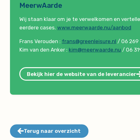
MeerwAarde
Wij staan klaar om je te verwelkomen en vertell
eerdere cases.
www.meerwaarde.nu/aanbod
Frans Verouden :
frans@greenleisure.nl
/ 06 269
Kim van den Anker :
kim@meerwaarde.nu
/ 06 31
Bekijk hier de website van de leverancier
Terug naar overzicht