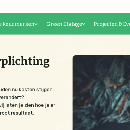
e keurmerken
Green Etalage
Projecten & Ev
plichting
uden nu kosten stijgen,
 verandert?
j laten je zien hoe je er
root resultaat.